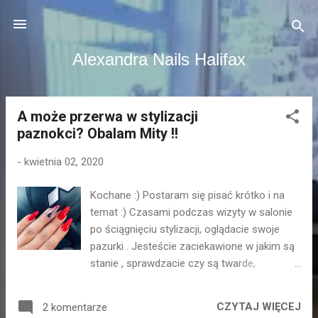
Przejdź do głównej zawartości
Alexandra Nails Halifax
A może przerwa w stylizacji
P
paznokci? Obalam Mity !!
o
s
-
kwietnia 02, 2020
t
y
Kochane :) Postaram się pisać krótko i na
temat :) Czasami podczas wizyty w salonie
po ściągnięciu stylizacji, oglądacie swoje
pazurki . Jesteście zaciekawione w jakim są
stanie , sprawdzacie czy są twarde,
miękkie,czy się rozdwajają? A może zrobię
sobie przerwę? Zastanawiacie się. A może
CZYTAJ WIĘCEJ
2 komentarze
zregeneruję paznokcie z miesiąc, będę je