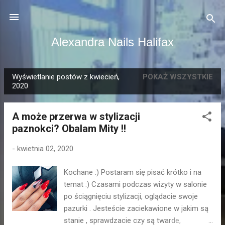
Przejdź do głównej zawartości
Alexandra Nails Halifax
Wyświetlanie postów z kwiecień,
POKAŻ WSZYSTKIE
P
2020
o
s
A może przerwa w stylizacji
t
paznokci? Obalam Mity !!
y
-
kwietnia 02, 2020
Kochane :) Postaram się pisać krótko i na
temat :) Czasami podczas wizyty w salonie
po ściągnięciu stylizacji, oglądacie swoje
pazurki . Jesteście zaciekawione w jakim są
stanie , sprawdzacie czy są twarde,