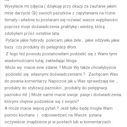
Wysyłacie mi zdjęcia ( dziękuję przy okazji za zaufanie jakim
mnie darzycie 😘) swoich pazurków z zapytaniami na różne
tematy i właśnie tu postaram się rozwiać wasze wątpliwości
poprzez moje doświadczenia ,praktykę i wiedzę, którą
zdobyłam przez ostatnie lata.
Pytacie jakie hybrydy polecam, jakie żele , jakie odżywki, jakie
bazy czy produkty do pielęgnacji dłoni.
Z tego też powodu postanowiłam podzielić się z Wami tymi
wiadomościami tutaj, zakładając bloga .
.Może wy macie inne zdanie ? Może Wy także chciałybyście
podzielić się własnymi doświadczeniami ? . Zachęcam Was
do pisania komentarzy. Napiszcie jak u Was sprawdzają sie ,
produkty do stylizacji paznokci , produkty do pielęgnacji
paznokci itd :) Może same macie swoje pasje i doświadczenia.
którymi chętnie podzielicie się z innymi?
A może macie więcej pytań ? Jeśli tylko będę mogła Wam
pomóc kochane i odpowiedzieć na Wasze pytana
oczywiście znajdziecie je w postach lub w komentarzach .