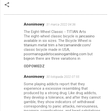
Anonimowy
31 marca 2022 04:36
K
The Eight-Wheel Classic - TITIAN Arts
o
The eight-wheel classic bicycle is
jancasino
m
available in six sizes. The Bicycle Wheel is
titanium metal trim
a
herzamanindir.com/
e
classic bicycle made in USA,
poormansguidetocasinogambling.com
but
n
bsjeon
there are three variations in
t
ODPOWIEDZ
a
r
Anonimowy
30 listopada 2022 07:55
z
Some playing addicts report that they
experience a excessive resembling that
e
produced by a strong drug. Like drug addicts,
they develop a tolerance, and after they cannot
gamble, they show indicators of withdrawal
corresponding to panic attacks, nervousness,
insomnia, complications, and heart palpitations.