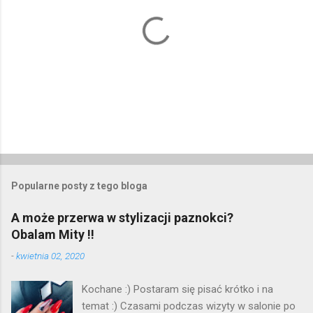
P
r
z
e
Popularne posty z tego bloga
ś
l
A może przerwa w stylizacji paznokci?
i
Obalam Mity !!
j
k
-
kwietnia 02, 2020
o
m
e
Kochane :) Postaram się pisać krótko i na
n
temat :) Czasami podczas wizyty w salonie po
t